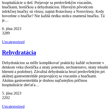
hospitalizácie u detí. Prejavuje sa predovšetkým vracaním,
hnačkami, horúčkou a dehydratáciou. Hlavným pôvodcom
infekčnej hnačky sú vírusy, najmä Rotavírusy a Norovírusy. Kedy
hovoríme o hnačke? Nie každá riedka stolica znamená hnačku. Tá
je…
6. júna 2023
3289
Uncategorized
Rehydratácia
Dehydratáciou sa môže komplikovať prakticky každé ochorenie v
detskom veku (horúčka a straty potením, nechutenstvo, straty tekutín
hlienmi a podobne). Závažná dehydratácia hrozí predovšetkým pri
akútnej gastroenteritíde prejavujúcej sa vracaním a hnačkami.
Akútna gastroenteritída je druhou najčastejšou príčinou
hospitalizácie dieťaťa…
5. júna 2023
2202
Uncategorized