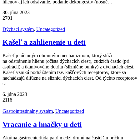
hlienov aj ich odsávanie, podanie dekongestív (nosné…
30. júna 2023
2701
Dýchací systém
,
Uncategorized
Kašeľ a zahlienenie u detí
Kašeľ je účinným obranným mechanizmom, ktorý slúži
na odstránenie hlienu (očista dýchacích ciest), cudzích častíc (pri
aspirácii) a tkanivového detritu (slizničné bunky) z dýchacích ciest.
Kašeľ vzniká podráždením tzv. kašľových receptorov, ktoré sa
nachádzajú difúzne na sliznici dýchacích ciest. Od týchto receptorov
sa…
6. júna 2023
2116
Gastrointestinálny systém
,
Uncategorized
Vracanie a hnačky u detí
Akútna gastroenteritída patrí medzi druhú najčastejšiu príčinu