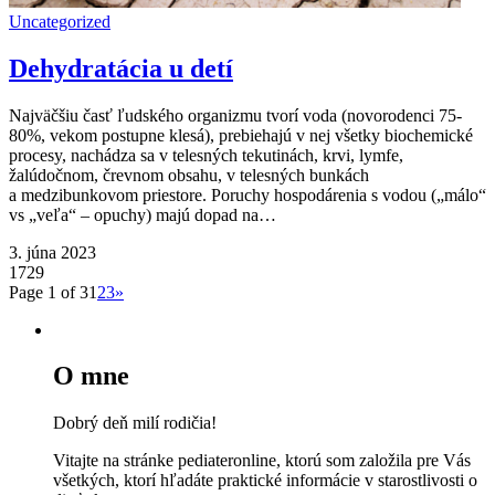
Uncategorized
Dehydratácia u detí
Najväčšiu časť ľudského organizmu tvorí voda (novorodenci 75-
80%, vekom postupne klesá), prebiehajú v nej všetky biochemické
procesy, nachádza sa v telesných tekutinách, krvi, lymfe,
žalúdočnom, črevnom obsahu, v telesných bunkách
a medzibunkovom priestore. Poruchy hospodárenia s vodou („málo“
vs „veľa“ – opuchy) majú dopad na…
3. júna 2023
1729
Page 1 of 3
1
2
3
»
O mne
Dobrý deň milí rodičia!
Vitajte na stránke pediateronline, ktorú som založila pre Vás
všetkých, ktorí hľadáte praktické informácie v starostlivosti o