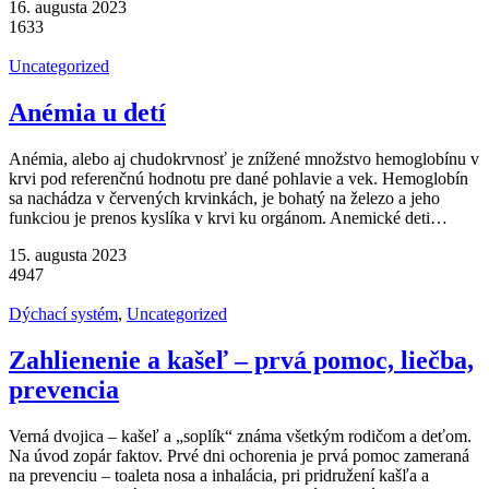
16. augusta 2023
1633
Uncategorized
Anémia u detí
Anémia, alebo aj chudokrvnosť je znížené množstvo hemoglobínu v
krvi pod referenčnú hodnotu pre dané pohlavie a vek. Hemoglobín
sa nachádza v červených krvinkách, je bohatý na železo a jeho
funkciou je prenos kyslíka v krvi ku orgánom. Anemické deti…
15. augusta 2023
4947
Dýchací systém
,
Uncategorized
Zahlienenie a kašeľ – prvá pomoc, liečba,
prevencia
Verná dvojica – kašeľ a „soplík“ známa všetkým rodičom a deťom.
Na úvod zopár faktov. Prvé dni ochorenia je prvá pomoc zameraná
na prevenciu – toaleta nosa a inhalácia, pri pridružení kašľa a