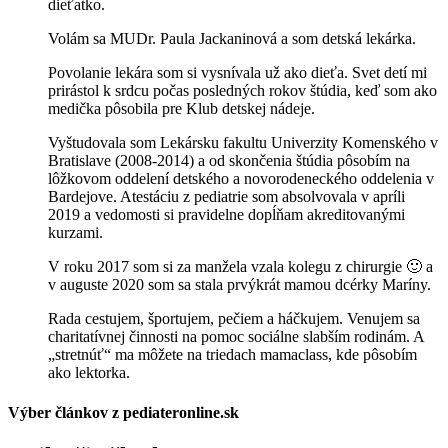
dieťatko.
Volám sa MUDr. Paula Jackaninová a som detská lekárka.
Povolanie lekára som si vysnívala už ako dieťa. Svet detí mi
prirástol k srdcu počas posledných rokov štúdia, keď som ako
medička pôsobila pre Klub detskej nádeje.
Vyštudovala som Lekársku fakultu Univerzity Komenského v
Bratislave (2008-2014) a od skončenia štúdia pôsobím na
lôžkovom oddelení detského a novorodeneckého oddelenia v
Bardejove. Atestáciu z pediatrie som absolvovala v apríli
2019 a vedomosti si pravidelne dopĺňam akreditovanými
kurzami.
V roku 2017 som si za manžela vzala kolegu z chirurgie 🙂 a
v auguste 2020 som sa stala prvýkrát mamou dcérky Maríny.
Rada cestujem, športujem, pečiem a háčkujem. Venujem sa
charitatívnej činnosti na pomoc sociálne slabším rodinám. A
„stretnúť“ ma môžete na triedach mamaclass, kde pôsobím
ako lektorka.
Výber článkov z pediateronline.sk