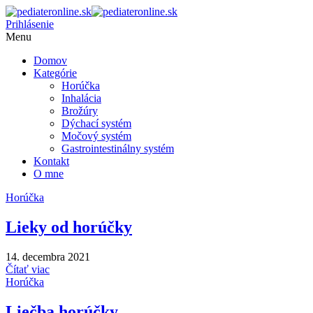
Prihlásenie
Menu
Domov
Kategórie
Horúčka
Inhalácia
Brožúry
Dýchací systém
Močový systém
Gastrointestinálny systém
Kontakt
O mne
Horúčka
Lieky od horúčky
14. decembra 2021
Čítať viac
Horúčka
Liečba horúčky