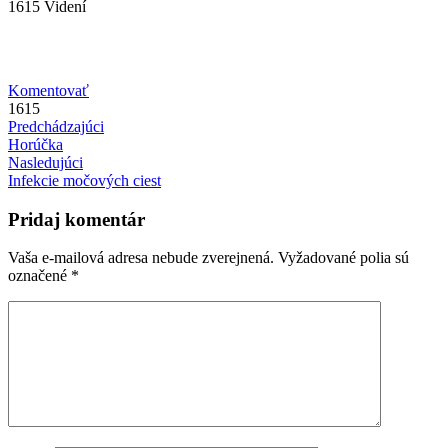
1615 Videní
Komentovať
1615
Predchádzajúci
Horúčka
Nasledujúci
Infekcie močových ciest
Pridaj komentár
Vaša e-mailová adresa nebude zverejnená.
Vyžadované polia sú
označené
*