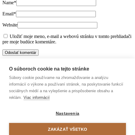
Name
*
Email
*
Website
Uložiť moje meno, e-mail a webovú stránku v tomto prehliadači
pre moje budúce komentáre.
Táto stránka používa Akismet na obmedzenie spamu.
Zistite, ako sa
spracovávajú údaje o vašich komentároch.
O súboroch cookie na tejto stránke
Súbory cookie používame na zhromažďovanie a analýzu
Kategórie
informácií o výkone a používaní stránok, na poskytovanie funkcií
sociálnych médií a na vylepšenie a prispôsobenie obsahu a
Brožúry
(4)
reklám.
Viac informácií
Dýchací systém
(4)
Gastrointestinálny systém
(2)
Horúčka
(3)
Nastavenia
Inhalácia
(3)
Močový systém
(3)
Prednášky
(1)
ZAKÁZAŤ VŠETKO
Uncategorized
(11)