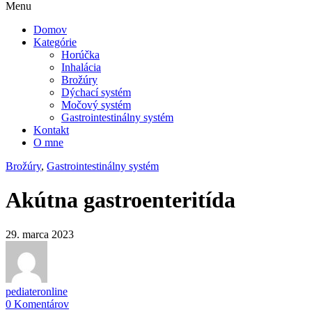
Menu
Domov
Kategórie
Horúčka
Inhalácia
Brožúry
Dýchací systém
Močový systém
Gastrointestinálny systém
Kontakt
O mne
Brožúry
,
Gastrointestinálny systém
Akútna gastroenteritída
29. marca 2023
pediateronline
0 Komentárov