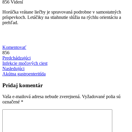
856 Videní
Horúčka vrátane liečby je spravovaná podrobne v samostatných
príspevkoch. Letáčiky na stiahnutie slúžia na rýchlu orientáciu a
prehľad.
Komentovať
856
Predchádzajúci
Infekcie močových ciest
Nasledujúci
Akútna gastroenteritída
Pridaj komentár
Vaša e-mailová adresa nebude zverejnená.
Vyžadované polia sú
označené
*