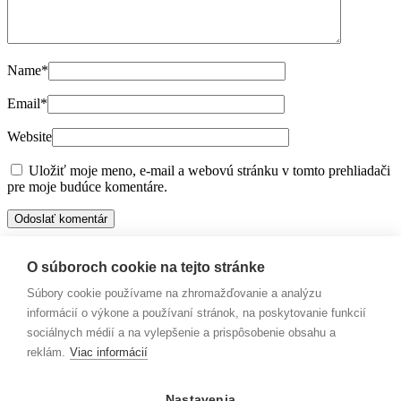
Name
*
Email
*
Website
Uložiť moje meno, e-mail a webovú stránku v tomto prehliadači
pre moje budúce komentáre.
Táto stránka používa Akismet na obmedzenie spamu.
Zistite, ako sa
spracovávajú údaje o vašich komentároch.
O súboroch cookie na tejto stránke
Súbory cookie používame na zhromažďovanie a analýzu
Kategórie
informácií o výkone a používaní stránok, na poskytovanie funkcií
sociálnych médií a na vylepšenie a prispôsobenie obsahu a
Brožúry
(4)
reklám.
Viac informácií
Dýchací systém
(4)
Gastrointestinálny systém
(2)
Horúčka
(3)
Nastavenia